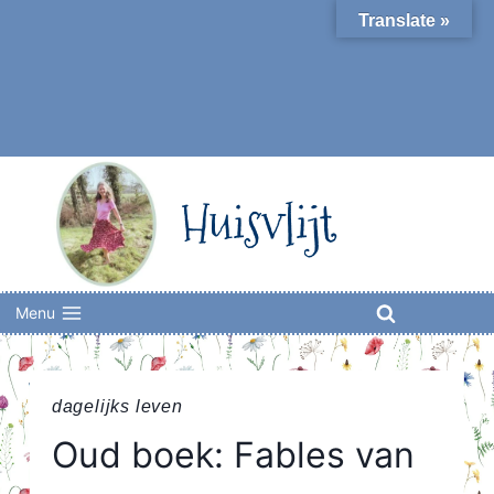
Skip
Translate »
to
content
Huisvlijt
Menu
dagelijks leven
Oud boek: Fables van