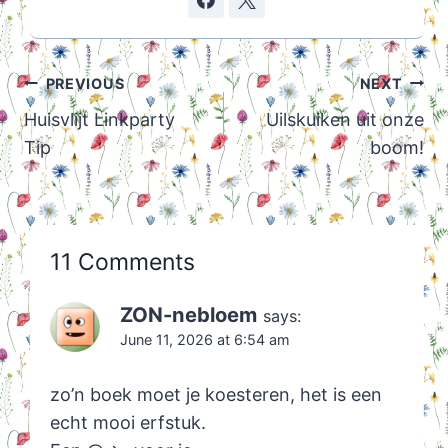
Post
PREVIOUS
NEXT
navigation
Huisvlijt Linkparty
Uilskuiken uit onze
Tip
boom!
11 Comments
ZON-nebloem
says:
June 11, 2026 at 6:54 am
zo’n boek moet je koesteren, het is een
echt mooi erfstuk.