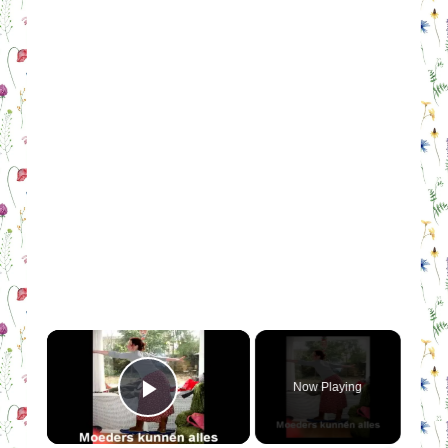
×
Now Playing
Play Video