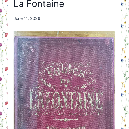
La Fontaine
By
June 11, 2026
Nicole
Orriëns