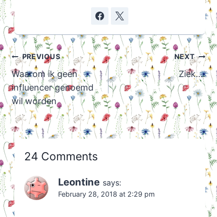
Post
PREVIOUS
NEXT
navigation
Waarom ik geen
Ziek….
influencer genoemd
wil worden
24 Comments
Leontine
says:
February 28, 2018 at 2:29 pm