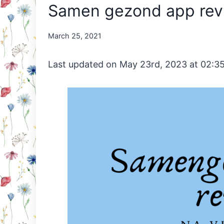
Samen gezond app revi
By
March 25, 2021
Nicole
Orriëns
Last updated on May 23rd, 2023 at 02:3