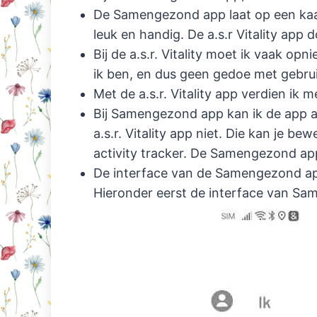
De Samengezond app laat op een kaart
leuk en handig. De a.s.r Vitality app do
Bij de a.s.r. Vitality moet ik vaak 
ik ben, en dus geen gedoe met gebr
Met de a.s.r. Vitality app verdien i
Bij Samengezond app kan ik de app ac
a.s.r. Vitality app niet. Die kan je b
activity tracker. De Samengezond app
De interface van de Samengezond app i
Hieronder eerst de interface van S