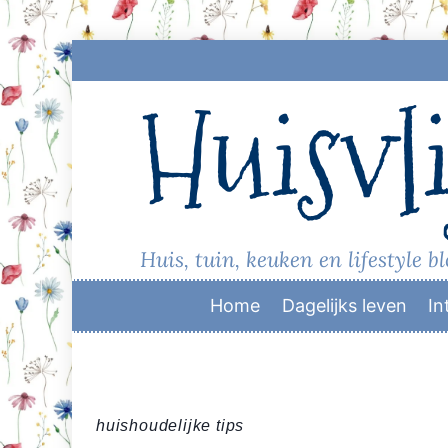
Skip
to
Huisvli
content
Huis, tuin, keuken en lifestyle b
Home
Dagelijks leven
In
huishoudelijke tips