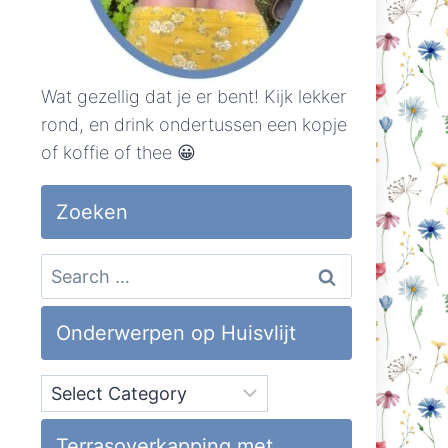
Wat gezellig dat je er bent! Kijk lekker
rond, en drink ondertussen een kopje
of koffie of thee 😀
Zoeken
Search
for:
Onderwerpen op Huisvlijt
Onderwerpen
op
Huisvlijt
Terrasoverkapping met