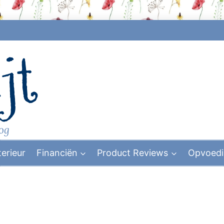
jt
log
terieur
Financiën
Product Reviews
Opvoed