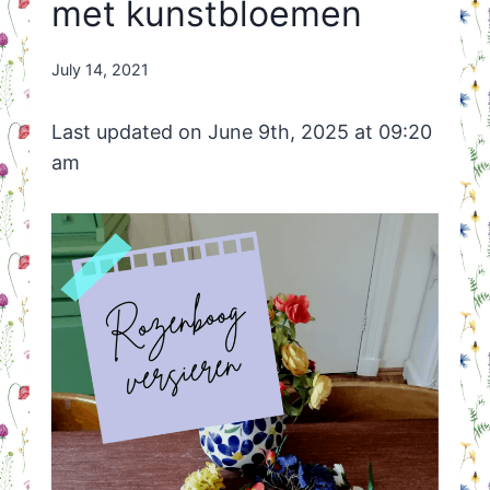
met kunstbloemen
By
July 14, 2021
Nicole
Orriëns
Last updated on June 9th, 2025 at 09:20
am