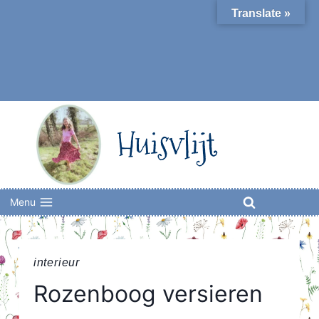
Skip
Translate »
to
content
Huisvlijt
Menu
interieur
Rozenboog versieren