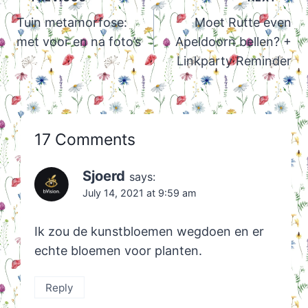
navigation
Tuin metamorfose:
Moet Rutte even
met voor en na foto’s
Apeldoorn bellen? +
Linkparty Reminder
17 Comments
Sjoerd
says:
July 14, 2021 at 9:59 am
Ik zou de kunstbloemen wegdoen en er
echte bloemen voor planten.
Reply