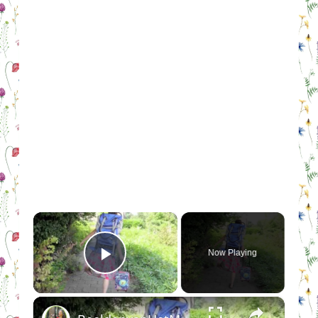
×
Now Playing
Play Video
×