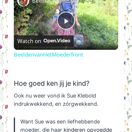
BeeldenvanHetMoederfront
Play
Watch on
Video
BeeldenvanHetMoederfront
Hoe goed ken jij je kind?
Ook nu weer vond ik Sue Klebold
indrukwekkend, en zórgwekkend.
Want Sue was een liefhebbende
moeder, die haar
kinderen opvoedde