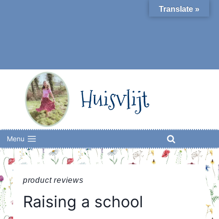
Skip
Translate »
to
content
Huisvlijt
Menu
product reviews
Raising a school