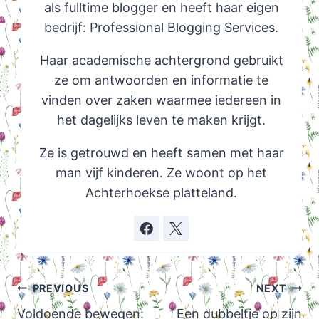
als fulltime blogger en heeft haar eigen
bedrijf: Professional Blogging Services.
Haar academische achtergrond gebruikt
ze om antwoorden en informatie te
vinden over zaken waarmee iedereen in
het dagelijks leven te maken krijgt.
Ze is getrouwd en heeft samen met haar
man vijf kinderen. Ze woont op het
Achterhoekse platteland.
Post
PREVIOUS
NEXT
navigation
Voldoende bewegen:
Een dubbeltje op zijn