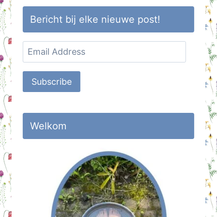
Bericht bij elke nieuwe post!
Email
Address
Subscribe
Welkom