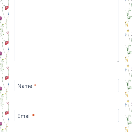
Name
*
Email
*