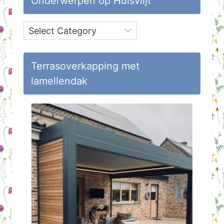
Onderwerpen op Huisvlijt
Onderwerpen
op
Huisvlijt
Terrasoverkapping met
lamellendak