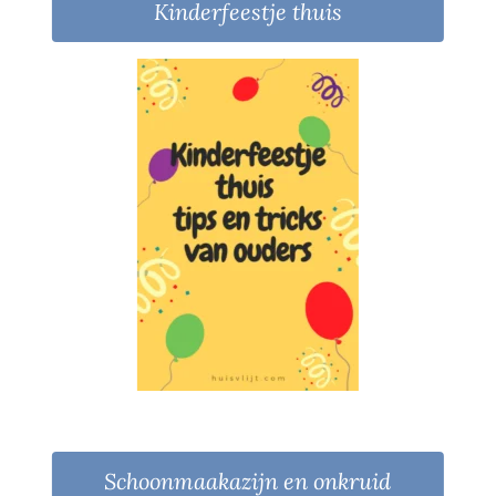
Kinderfeestje thuis
Schoonmaakazijn en onkruid