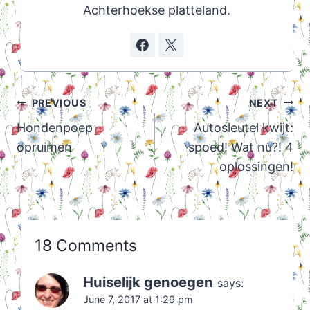
Achterhoekse platteland.
Post
PREVIOUS
NEXT
navigation
Hondenpoep
Autosleutel kwijt:
opruimen
spoed! Wat nu?! 4
oplossingen!
18 Comments
Huiselijk genoegen
says:
June 7, 2017 at 1:29 pm