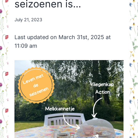
seizoenen is…
By
July 21, 2023
Nicole
Orriëns
Last updated on March 31st, 2025 at
11:09 am