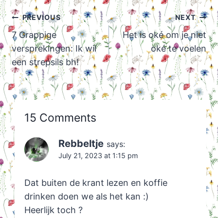
Post
PREVIOUS
NEXT
navigation
7 Grappige
Het is oké om je niet
versprekingen: Ik wil
oké te voelen
een strepsils bh!
15 Comments
Rebbeltje
says:
July 21, 2023 at 1:15 pm
Dat buiten de krant lezen en koffie
drinken doen we als het kan :)
Heerlijk toch ?