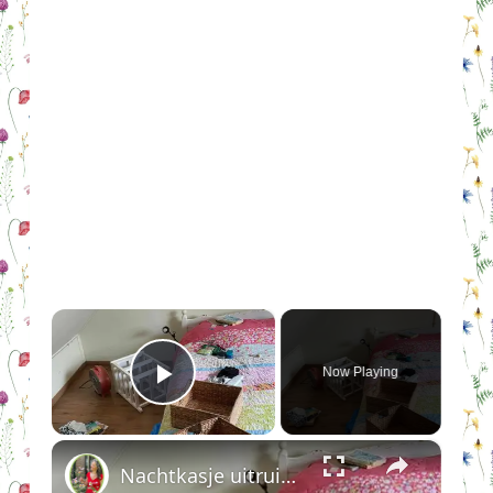
×
Now Playing
Play Video
×
Nachtkasje uitruimen en schoonmaken