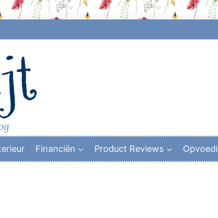
jt
log
terieur
Financiën
Product Reviews
Opvoed