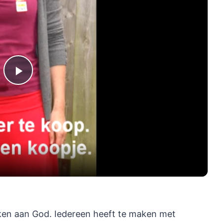
Play
Video
aken aan God. Iedereen heeft te maken met