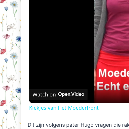
Watch on
Kiekjes van Het Moederfront
Dit zijn volgens pater Hugo vragen die r