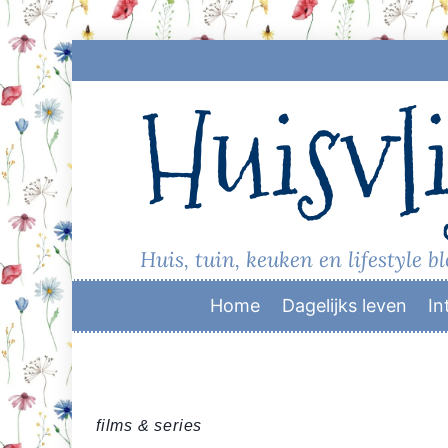
Skip
to
Huisvli
content
Huis, tuin, keuken en lifestyle b
Home
Dagelijks leven
In
films & series