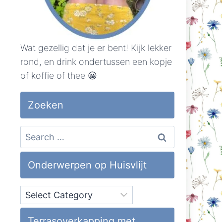
Wat gezellig dat je er bent! Kijk lekker
rond, en drink ondertussen een kopje
of koffie of thee 😀
Zoeken
Search
for:
Onderwerpen op Huisvlijt
Onderwerpen
op
Huisvlijt
Terrasoverkapping met