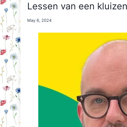
Lessen van een kluize
By
May 6, 2024
Nicole
Orriëns