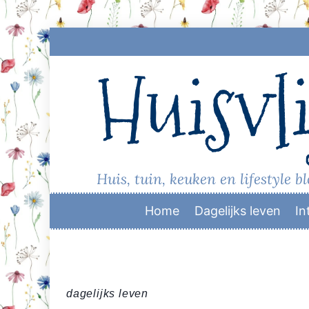
Skip
to
Huisvli
content
Huis, tuin, keuken en lifestyle b
Home
Dagelijks leven
In
dagelijks leven