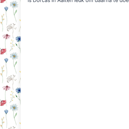
is Dorcas in Aalten leuk om daarna te doe