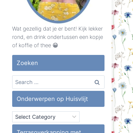
Wat gezellig dat je er bent! Kijk lekker
rond, en drink ondertussen een kopje
of koffie of thee 😀
Zoeken
Search
for:
Onderwerpen op Huisvlijt
Onderwerpen
op
Huisvlijt
Terrasoverkapping met