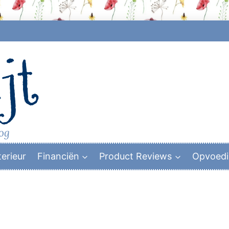
jt
log
terieur
Financiën
Product Reviews
Opvoed