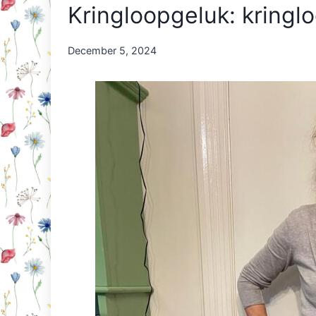
Kringloopgeluk: kringl
By
December 5, 2024
Nicole
Orriëns