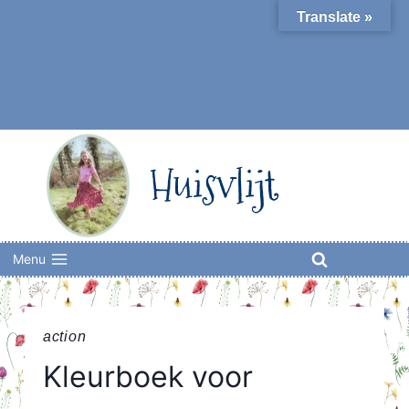
Skip
Translate »
to
content
Huisvlijt
Menu
action
Kleurboek voor