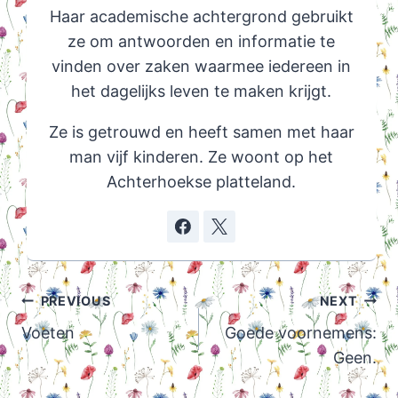
Haar academische achtergrond gebruikt
ze om antwoorden en informatie te
vinden over zaken waarmee iedereen in
het dagelijks leven te maken krijgt.
Ze is getrouwd en heeft samen met haar
man vijf kinderen. Ze woont op het
Achterhoekse platteland.
Post
PREVIOUS
NEXT
navigation
Voeten
Goede voornemens:
Geen.