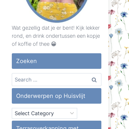
Wat gezellig dat je er bent! Kijk lekker
rond, en drink ondertussen een kopje
of koffie of thee 😀
Zoeken
Search
for:
Onderwerpen op Huisvlijt
Onderwerpen
op
Huisvlijt
Terrasoverkapping met