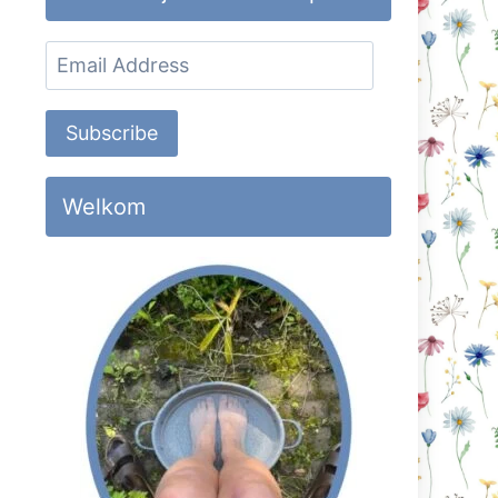
Email
Address
Subscribe
Welkom