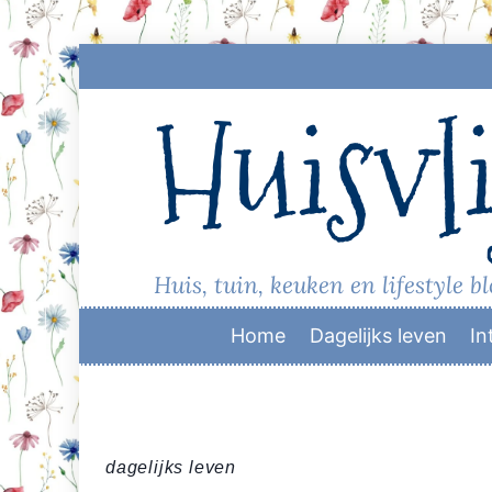
Skip
to
Huisvli
content
Huis, tuin, keuken en lifestyle b
Home
Dagelijks leven
In
dagelijks leven