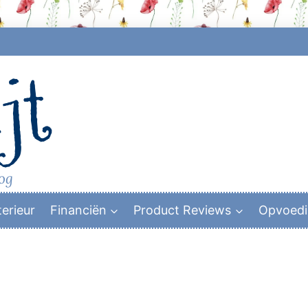
jt
log
terieur
Financiën
Product Reviews
Opvoed