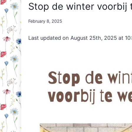
Stop de winter voorbij
By
February 8, 2025
Nicole
Orriëns
Last updated on August 25th, 2025 at 10