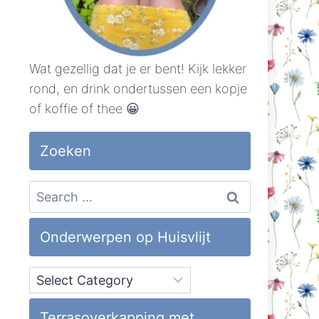
Wat gezellig dat je er bent! Kijk lekker
rond, en drink ondertussen een kopje
of koffie of thee 😀
Zoeken
Search
for:
Onderwerpen op Huisvlijt
Onderwerpen
op
Huisvlijt
Terrasoverkapping met