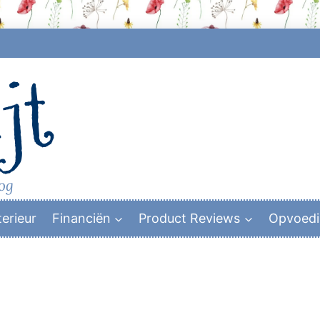
jt
log
terieur
Financiën
Product Reviews
Opvoed