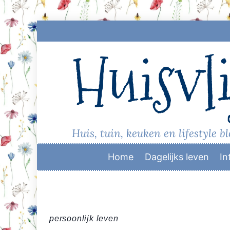
Skip
to
Huisvli
content
Huis, tuin, keuken en lifestyle b
Home
Dagelijks leven
In
persoonlijk leven