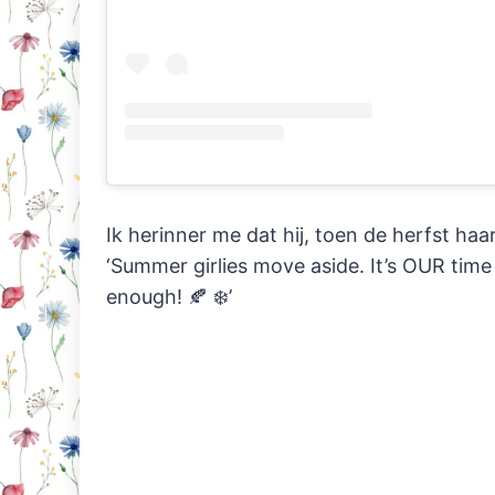
Ik herinner me dat hij, toen de herfst haa
‘Summer girlies move aside. It’s OUR tim
enough! 🍂 ❄️’