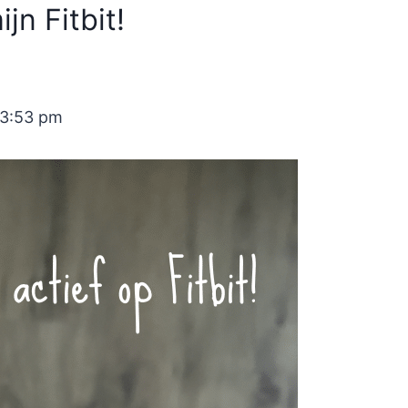
jn Fitbit!
03:53 pm