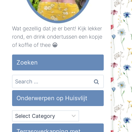
Wat gezellig dat je er bent! Kijk lekker
rond, en drink ondertussen een kopje
of koffie of thee 😀
Zoeken
Search
for:
Onderwerpen op Huisvlijt
Onderwerpen
op
Huisvlijt
Terrasoverkapping met