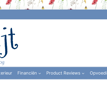
jt
log
terieur
Financiën
Product Reviews
Opvoed