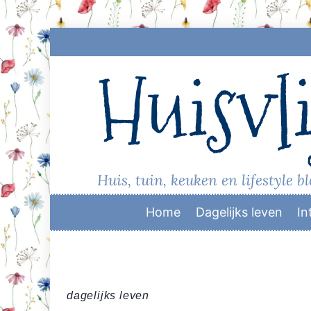
Skip
to
Huisvli
content
Huis, tuin, keuken en lifestyle b
Home
Dagelijks leven
In
dagelijks leven