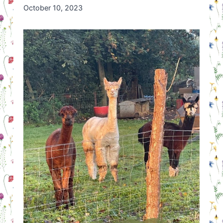
By
October 10, 2023
Nicole
Orriëns