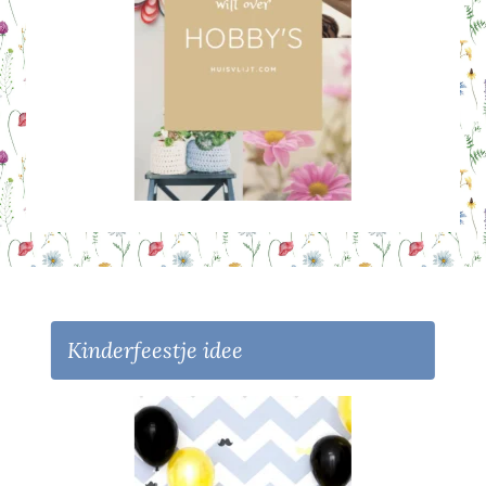
Kinderfeestje idee