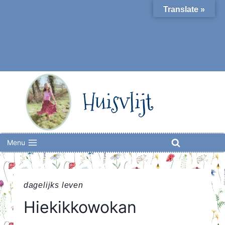
Skip
Translate »
to
content
Huisvlijt
Menu
dagelijks leven
Hiekikkowokan