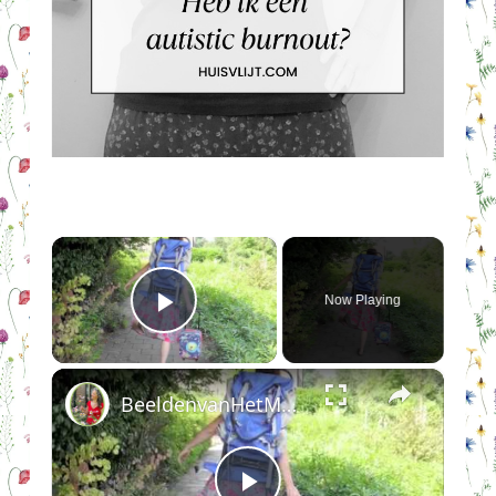
×
Now Playing
Play Video
×
BeeldenvanHetMoederfront