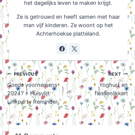
het dagelijks leven te maken krijgt.
Ze is getrouwd en heeft samen met haar
man vijf kinderen. Ze woont op het
Achterhoekse platteland.
Post
PREVIOUS
NEXT
navigation
Goede voornemens
Yoghurt en
2024? + Huisvlijt
flessenlikker!
Linkparty Reminder