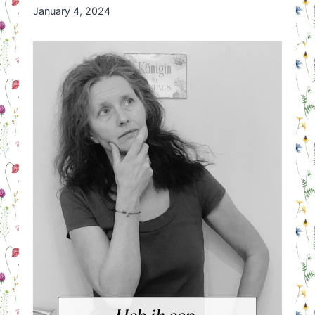
By
January 4, 2024
Nicole
Orriëns