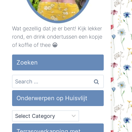
Wat gezellig dat je er bent! Kijk lekker
rond, en drink ondertussen een kopje
of koffie of thee 😀
Zoeken
Search
for:
Onderwerpen op Huisvlijt
Onderwerpen
op
Huisvlijt
Terrasoverkapping met