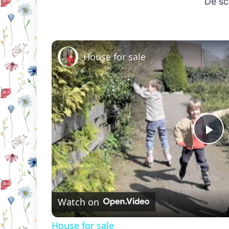
De sc
House for sale
Pl
Vi
Watch on
House for sale