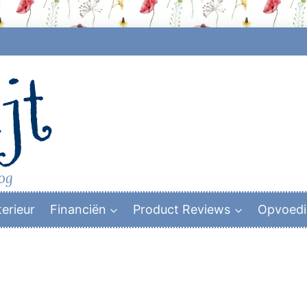
jt
log
terieur
Financiën
Product Reviews
Opvoed