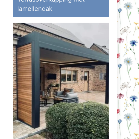
lamellendak
deo