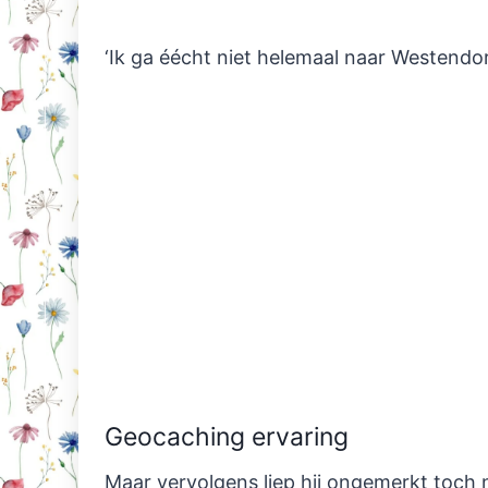
‘Ik ga éécht niet helemaal naar Westendor
Geocaching ervaring
Maar vervolgens liep hij ongemerkt toch