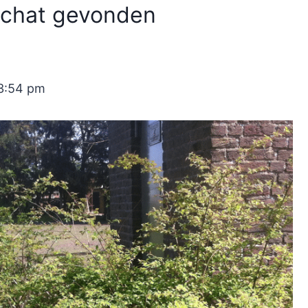
schat gevonden
03:54 pm