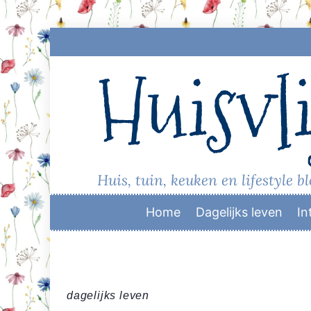
Skip
to
Huisvli
content
Huis, tuin, keuken en lifestyle b
Home
Dagelijks leven
In
dagelijks leven