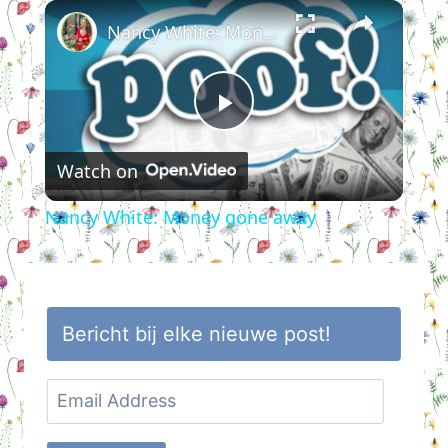
×
Nancy White: Money gone away
Play
Watch on
Video
Nancy White: Money gone away
Bericht bij elke nieuwe post!
Email
Address