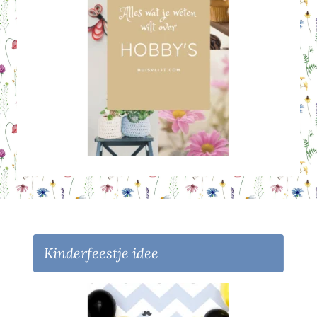
Kinderfeestje idee