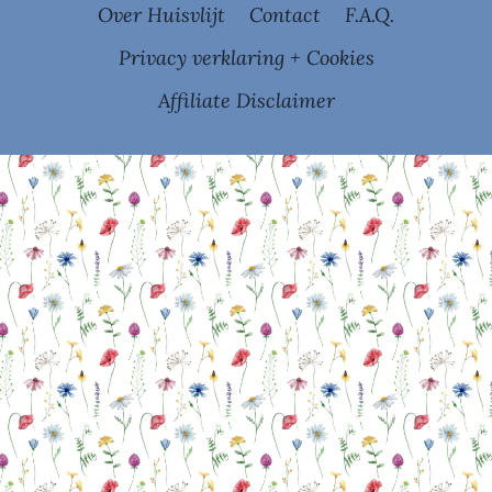
Over Huisvlijt
Contact
F.A.Q.
Privacy verklaring + Cookies
Affiliate Disclaimer