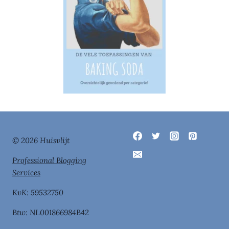
© 2026 Huisvlijt
Professional Blogging
Services
KvK: 59532750
Btw: NL001866984B42