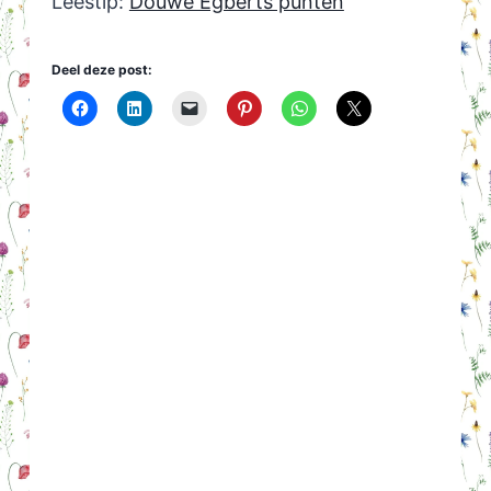
Leestip:
Douwe Egberts punten
Deel deze post: