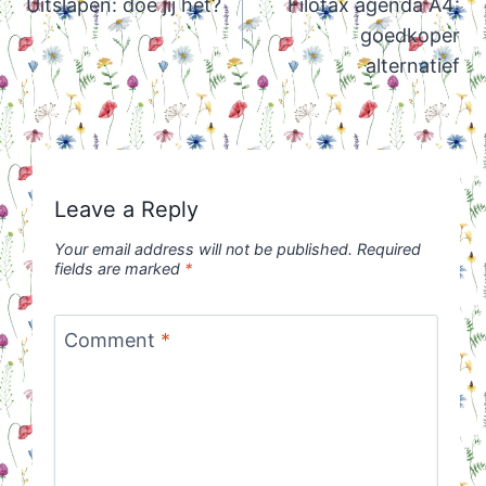
navigation
Uitslapen: doe jij het?
Filofax agenda A4:
goedkoper
alternatief
Leave a Reply
Your email address will not be published.
Required
fields are marked
*
Comment
*