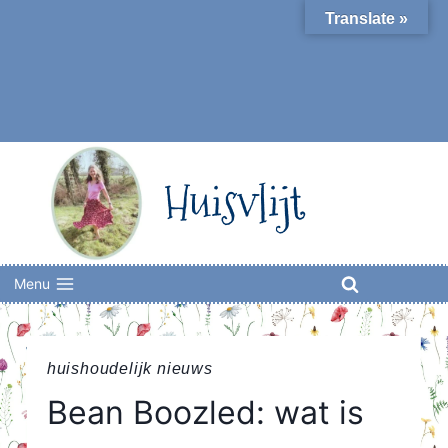
Skip
Translate »
to
content
Huisvlijt
Menu
huishoudelijk nieuws
Bean Boozled: wat is