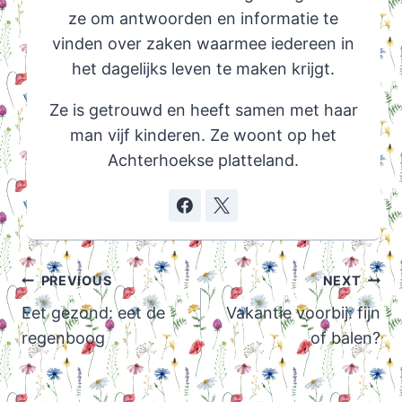
ze om antwoorden en informatie te
vinden over zaken waarmee iedereen in
het dagelijks leven te maken krijgt.
Ze is getrouwd en heeft samen met haar
man vijf kinderen. Ze woont op het
Achterhoekse platteland.
Post
PREVIOUS
NEXT
navigation
Eet gezond: eet de
Vakantie voorbij: fijn
regenboog
of balen?