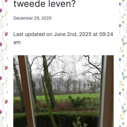
tweede leven?
By
December 29, 2020
Nicole
Orriëns
Last updated on June 2nd, 2025 at 09:24
am