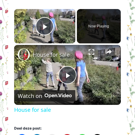
×
Now Playing
Play Video
×
House for sale
Play
Watch on
Video
House for sale
Deel deze post: