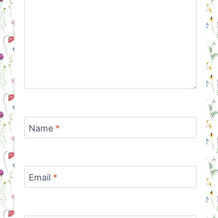
Name
*
Email
*