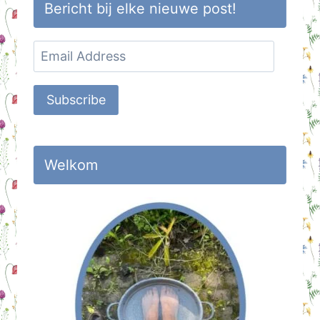
Bericht bij elke nieuwe post!
Email
Address
Subscribe
Welkom