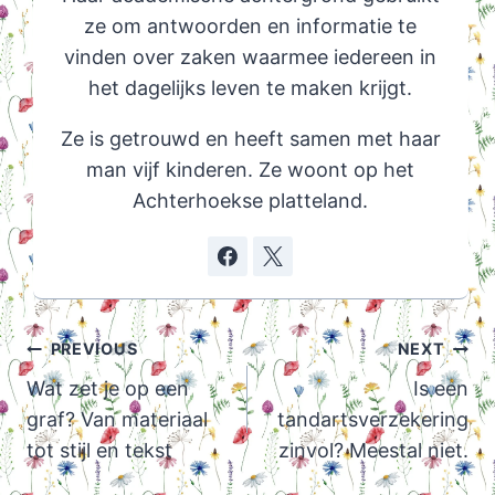
ze om antwoorden en informatie te
vinden over zaken waarmee iedereen in
het dagelijks leven te maken krijgt.
Ze is getrouwd en heeft samen met haar
man vijf kinderen. Ze woont op het
Achterhoekse platteland.
Post
PREVIOUS
NEXT
navigation
Wat zet je op een
Is een
graf? Van materiaal
tandartsverzekering
tot stijl en tekst
zinvol? Meestal niet.