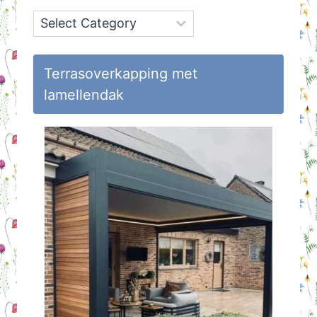
Onderwerpen
op
Huisvlijt
Terrasoverkapping met
lamellendak