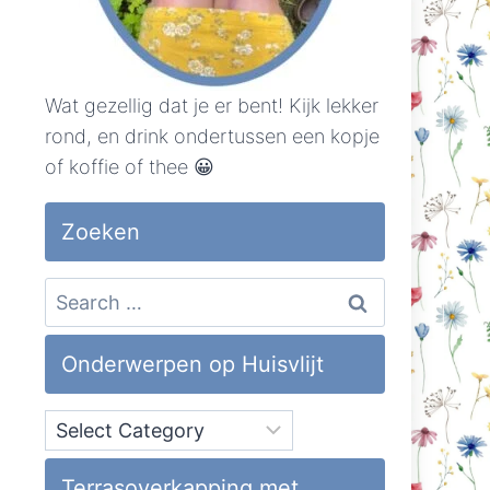
Wat gezellig dat je er bent! Kijk lekker
rond, en drink ondertussen een kopje
of koffie of thee 😀
Zoeken
Search
for:
Onderwerpen op Huisvlijt
Onderwerpen
op
Huisvlijt
Terrasoverkapping met