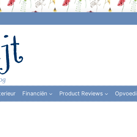
jt
log
terieur
Financiën
Product Reviews
Opvoed