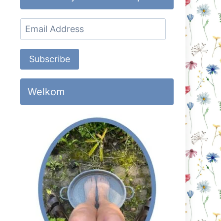
Email
Address
Subscribe
Welkom