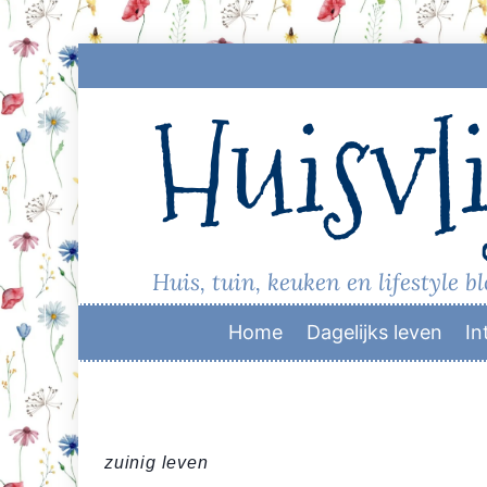
Skip
to
Huisvli
content
Huis, tuin, keuken en lifestyle b
Home
Dagelijks leven
In
zuinig leven