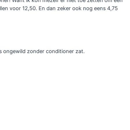
oner! Want ik kon mezelf er niet toe zetten om een
llen voor 12,50. En dan zeker ook nog eens 4,75
ps ongewild zonder conditioner zat.