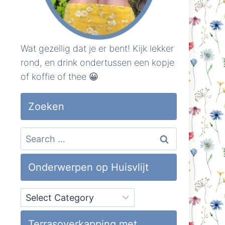
Wat gezellig dat je er bent! Kijk lekker
rond, en drink ondertussen een kopje
of koffie of thee 😀
Zoeken
Search
for:
Onderwerpen op Huisvlijt
Onderwerpen
op
Huisvlijt
Terrasoverkapping met