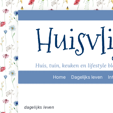
Skip
to
Huisvli
content
Huis, tuin, keuken en lifestyle b
Home
Dagelijks leven
In
dagelijks leven