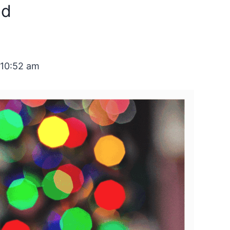
nd
 10:52 am