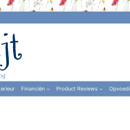
jt
log
terieur
Financiën
Product Reviews
Opvoed