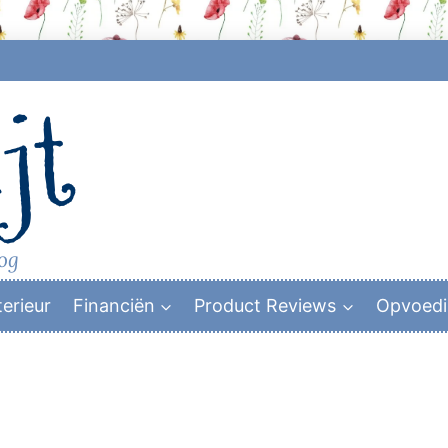
jt
log
terieur
Financiën
Product Reviews
Opvoed