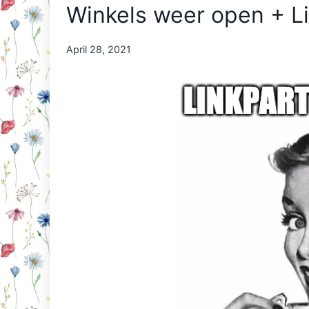
Winkels weer open + L
By
April 28, 2021
Nicole
Orriëns