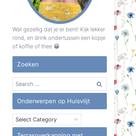
Wat gezellig dat je er bent! Kijk lekker
rond, en drink ondertussen een kopje
of koffie of thee 😀
Zoeken
Search
for:
Onderwerpen op Huisvlijt
Onderwerpen
op
Huisvlijt
Terrasoverkapping met