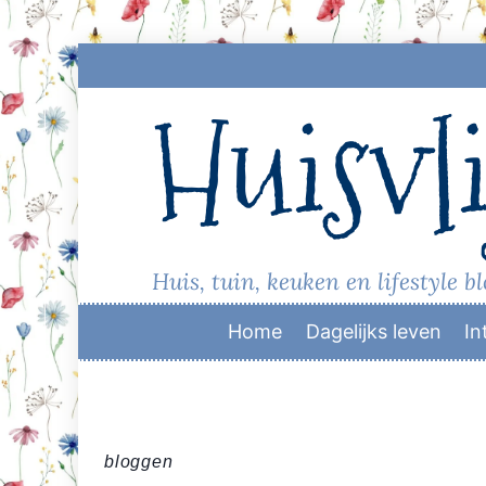
Skip
to
Huisvli
content
Huis, tuin, keuken en lifestyle b
Home
Dagelijks leven
In
bloggen