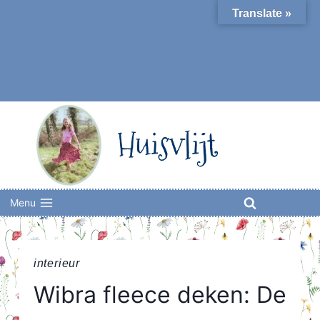
Skip
Translate »
to
content
Huisvlijt
Menu
interieur
Wibra fleece deken: De