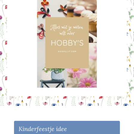
Kinderfeestje idee