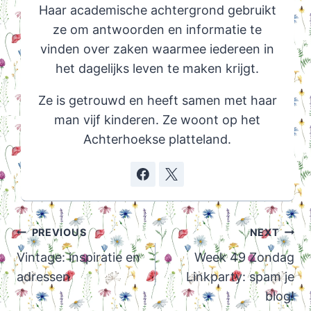
Haar academische achtergrond gebruikt
ze om antwoorden en informatie te
vinden over zaken waarmee iedereen in
het dagelijks leven te maken krijgt.
Ze is getrouwd en heeft samen met haar
man vijf kinderen. Ze woont op het
Achterhoekse platteland.
Post
PREVIOUS
NEXT
navigation
Vintage: inspiratie en
Week 49 Zondag
adressen
Linkparty: spam je
blog!