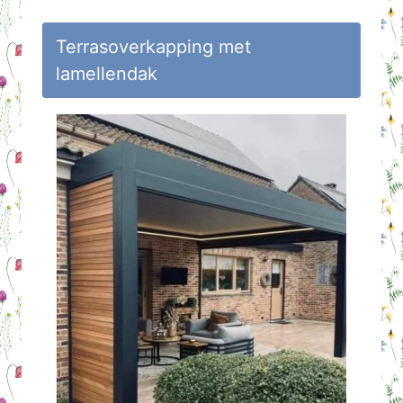
op
Huisvlijt
Terrasoverkapping met
lamellendak