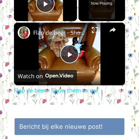
Now Playing
Play Video
×
Flap de beer - Show them to me
Play
Watch on
Video
Flap de beer - Show them to me
Bericht bij elke nieuwe post!