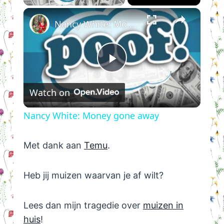
×
Nancy White: Money gone away
Play
Watch on
Video
Nancy White: Money gone away
Met dank aan
Temu
.
Heb jij muizen waarvan je af wilt?
Lees dan mijn tragedie over
muizen in
huis
!