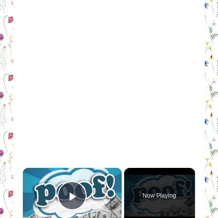
×
Now Playing
Play Video