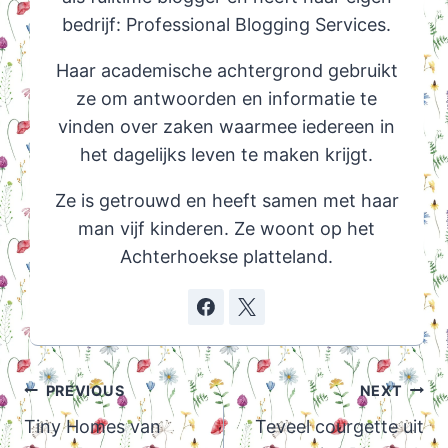
bedrijf: Professional Blogging Services.
Haar academische achtergrond gebruikt
ze om antwoorden en informatie te
vinden over zaken waarmee iedereen in
het dagelijks leven te maken krijgt.
Ze is getrouwd en heeft samen met haar
man vijf kinderen. Ze woont op het
Achterhoekse platteland.
Post
PREVIOUS
NEXT
navigation
Tiny Homes van
Teveel courgette uit