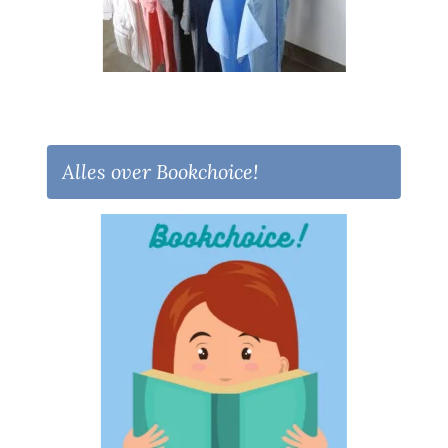
Alles over Bookchoice!