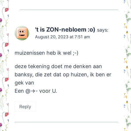
't is ZON-nebloem :o)
says:
August 20, 2023 at 7:51 am
muizenissen heb ik wel ;-)
deze tekening doet me denken aan
banksy, die zet dat op huizen, ik ben er
gek van
Een @->- voor U.
Reply