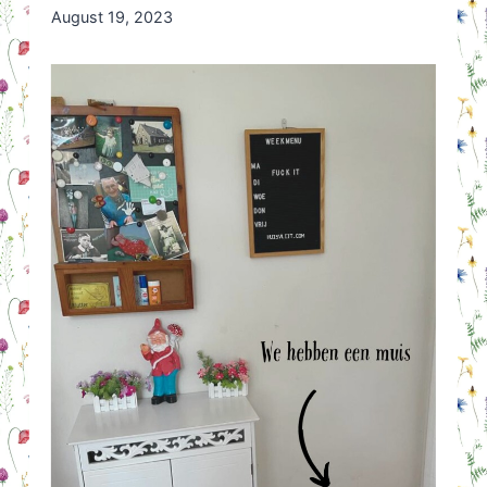
By
August 19, 2023
Nicole
Orriëns