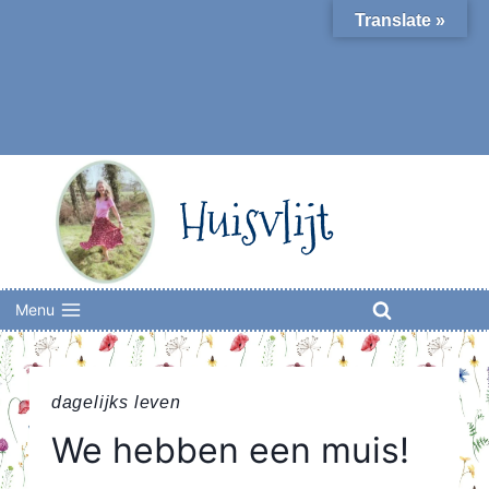
Skip
Translate »
to
content
Huisvlijt
Menu
dagelijks leven
We hebben een muis!