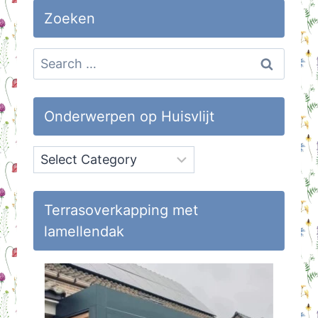
Zoeken
Search
for:
Onderwerpen op Huisvlijt
Onderwerpen
op
Huisvlijt
Terrasoverkapping met
lamellendak