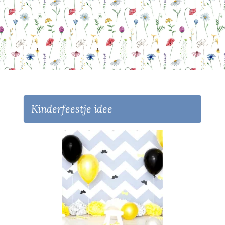
Kinderfeestje idee