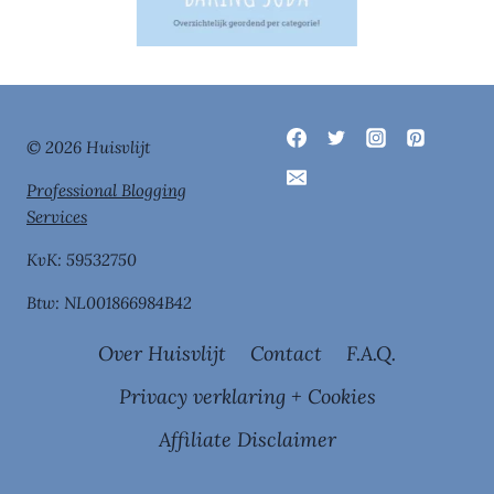
© 2026 Huisvlijt
Professional Blogging
Services
KvK: 59532750
Btw: NL001866984B42
Over Huisvlijt
Contact
F.A.Q.
Privacy verklaring + Cookies
Affiliate Disclaimer