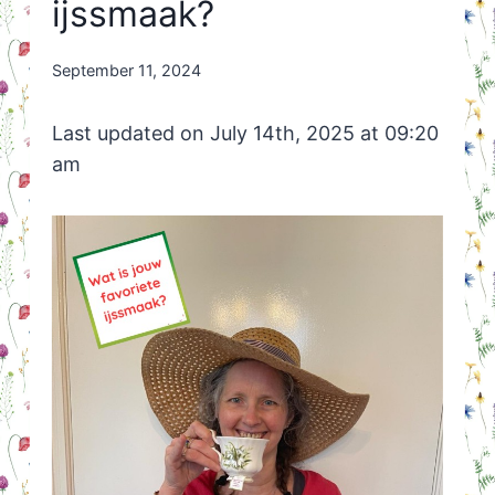
ijssmaak?
By
September 11, 2024
Nicole
Orriëns
Last updated on July 14th, 2025 at 09:20
am