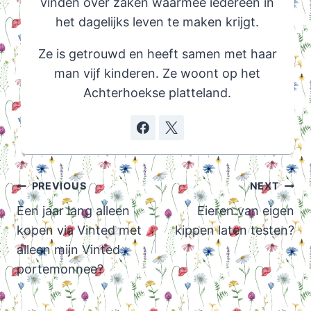
vinden over zaken waarmee iedereen in
het dagelijks leven te maken krijgt.
Ze is getrouwd en heeft samen met haar
man vijf kinderen. Ze woont op het
Achterhoekse platteland.
Post
PREVIOUS
NEXT
navigation
Een jaar lang alleen
Eieren van eigen
kopen via Vinted met
kippen laten testen?
alleen mijn Vinted
portemonnee?