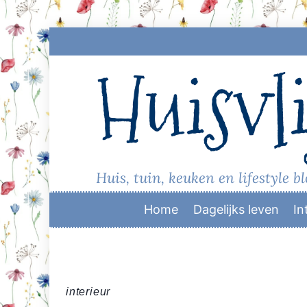
Skip
to
Huisvli
content
Huis, tuin, keuken en lifestyle b
Home
Dagelijks leven
In
interieur