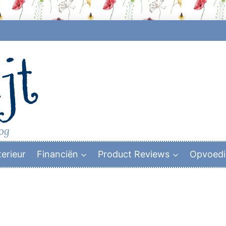
jt
log
terieur
Financiën
Product Reviews
Opvoed