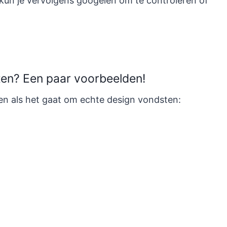
kun je vervolgens googelen om te controleren of
ten? Een paar voorbeelden!
n als het gaat om echte design vondsten: