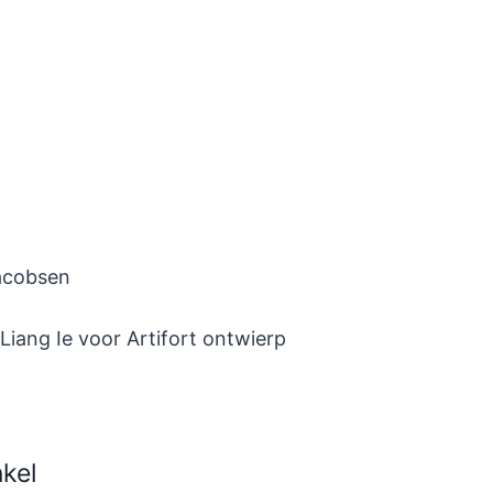
Jacobsen
iang Ie voor Artifort ontwierp
kel