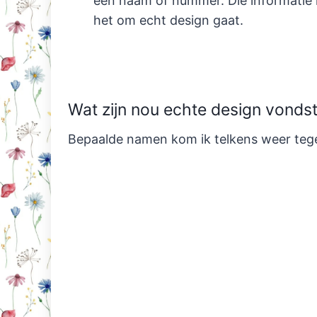
een naam of nummer. Die informatie 
het om echt design gaat.
Wat zijn nou echte design vonds
Bepaalde namen kom ik telkens weer tege