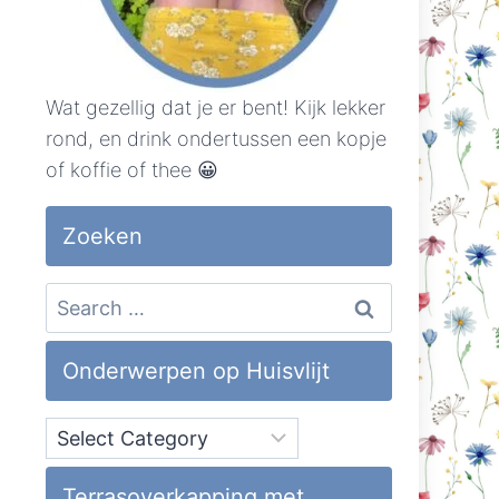
Wat gezellig dat je er bent! Kijk lekker
rond, en drink ondertussen een kopje
of koffie of thee 😀
Zoeken
Search
for:
Onderwerpen op Huisvlijt
Onderwerpen
op
Huisvlijt
Terrasoverkapping met