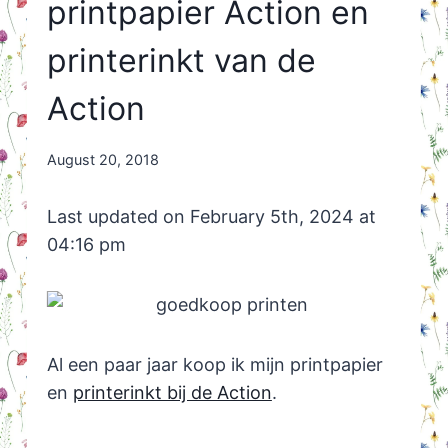
printpapier Action en
printerinkt van de
Action
By
August 20, 2018
Nicole
Orriëns
Last updated on February 5th, 2024 at
04:16 pm
Al een paar jaar koop ik mijn printpapier
en
printerinkt bij de Action
.