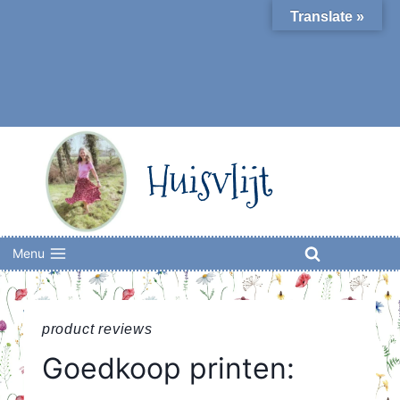
Skip
Translate »
to
content
Huisvlijt
Menu
product reviews
Goedkoop printen: