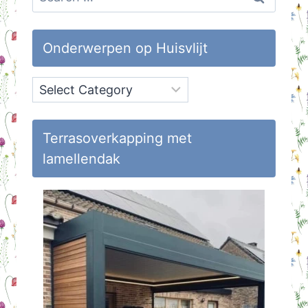
for:
Onderwerpen op Huisvlijt
Onderwerpen
op
Huisvlijt
Terrasoverkapping met
lamellendak