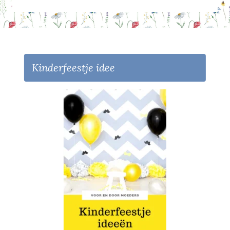
Kinderfeestje idee