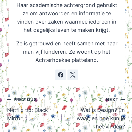
Haar academische achtergrond gebruikt
ze om antwoorden en informatie te
vinden over zaken waarmee iedereen in
het dagelijks leven te maken krijgt.
Ze is getrouwd en heeft samen met haar
man vijf kinderen. Ze woont op het
Achterhoekse platteland.
Post
PREVIOUS
NEXT
navigation
Netflix tip: Black
Wat is Design? En
Mirror
waar, en hoe kun je
het vinden?