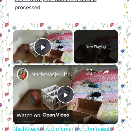
processed.
×
Now Playing
Play Video
×
Nachtkasje uitruimen en schoonmaken
Play
Watch on
Video
Nachtkasje uitruimen en schoonmaken