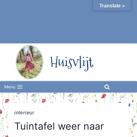
Skip
Translate »
to
content
Huisvlijt
Menu
interieur
Tuintafel weer naar