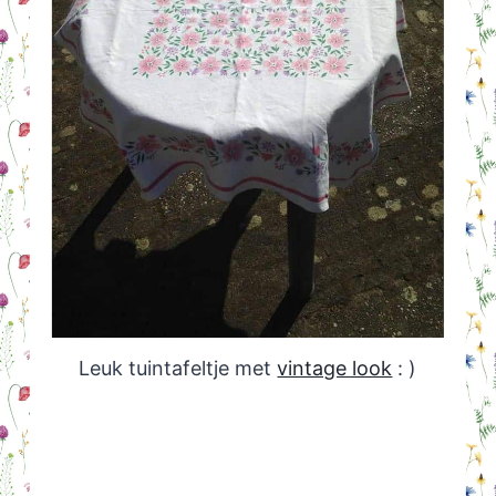
Leuk tuintafeltje met
vintage look
: )