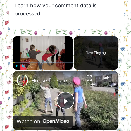
Learn how your comment data is
processed.
×
Now Playing
×
Play
Unmute
Fullscreen
House for sale
Play
Watch on
Video