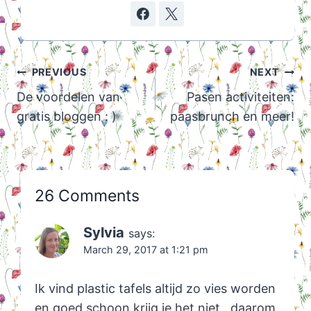
Post
PREVIOUS
NEXT
navigation
De voordelen van
Pasen activiteiten:
gratis bloggen : )
paasbrunch en meer!
26 Comments
Sylvia
says:
March 29, 2017 at 1:21 pm
Ik vind plastic tafels altijd zo vies worden
en goed schoon krijg je het niet.. daarom