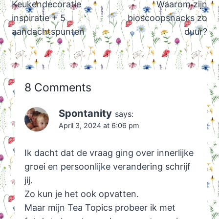
navigation
Keukendecoratie
Waarom zijn
inspiratie + 5
bioscoopsnacks zo
aandachtspunten
duur?
8 Comments
Spontanity
says:
April 3, 2024 at 6:06 pm
Ik dacht dat de vraag ging over innerlijke
groei en persoonlijke verandering schrijf
jij.
Zo kun je het ook opvatten.
Maar mijn Tea Topics probeer ik met