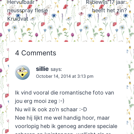
navigation
Hervulbaar
Rijbewijs 17 jaar:
neusspray flesje
heeft het zin?
Kruidvat
4 Comments
sillie
says:
October 14, 2014 at 3:13 pm
Ik vind vooral die romantische foto van
jou erg mooi zeg :-)
Nu wil ik ook zo’n schaar :-D
Nee hij lijkt me wel handig hoor, maar
voorlopig heb ik genoeg andere speciale