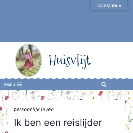
Skip
Translate »
to
content
Huisvlijt
Menu
persoonlijk leven
Ik ben een reislijder