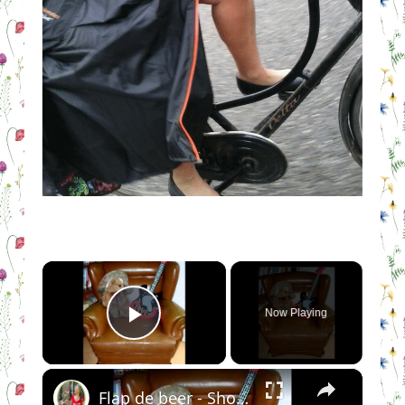
×
Now Playing
Play Video
×
Flap de beer - Show them to me