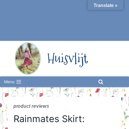
Skip
Translate »
to
content
Huisvlijt
Menu
product reviews
Rainmates Skirt: