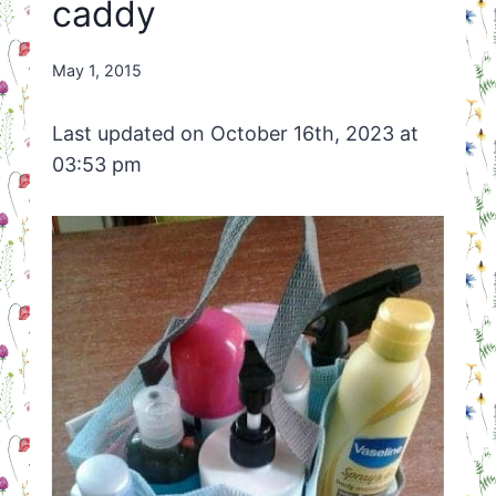
caddy
By
May 1, 2015
Nicole
Orriëns
Last updated on October 16th, 2023 at
03:53 pm