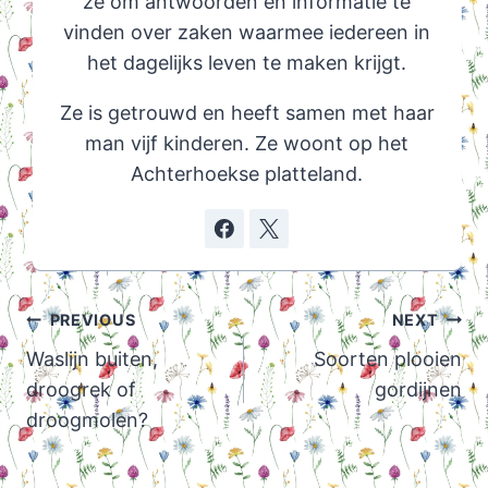
ze om antwoorden en informatie te
vinden over zaken waarmee iedereen in
het dagelijks leven te maken krijgt.
Ze is getrouwd en heeft samen met haar
man vijf kinderen. Ze woont op het
Achterhoekse platteland.
Post
PREVIOUS
NEXT
navigation
Waslijn buiten,
Soorten plooien
droogrek of
gordijnen
droogmolen?