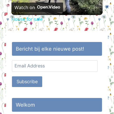
Watch on
Video
House for sale
Bericht bij elke nieuwe post!
Email
Address
Subscribe
Welkom