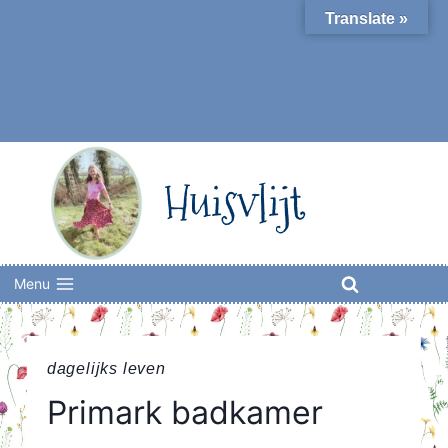
Skip
Translate »
to
content
Huisvlijt
Menu
dagelijks leven
Primark badkamer