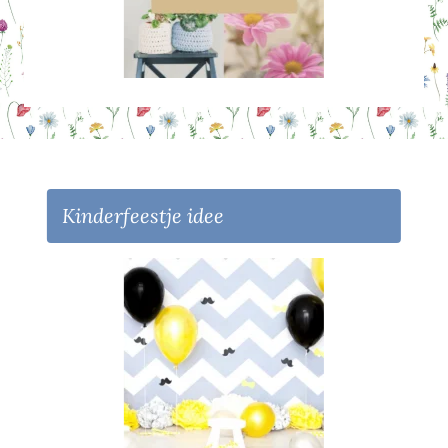
Kinderfeestje idee