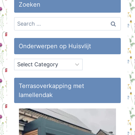
Zoeken
Search
for:
Onderwerpen op Huisvlijt
Onderwerpen
op
Huisvlijt
Terrasoverkapping met
lamellendak