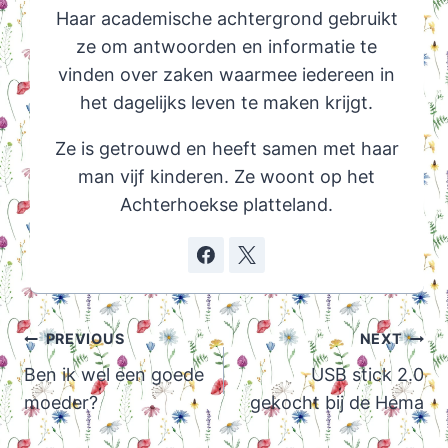
Haar academische achtergrond gebruikt
ze om antwoorden en informatie te
vinden over zaken waarmee iedereen in
het dagelijks leven te maken krijgt.
Ze is getrouwd en heeft samen met haar
man vijf kinderen. Ze woont op het
Achterhoekse platteland.
Post
PREVIOUS
NEXT
navigation
Ben ik wel een goede
USB stick 2.0
moeder?
gekocht bij de Hema