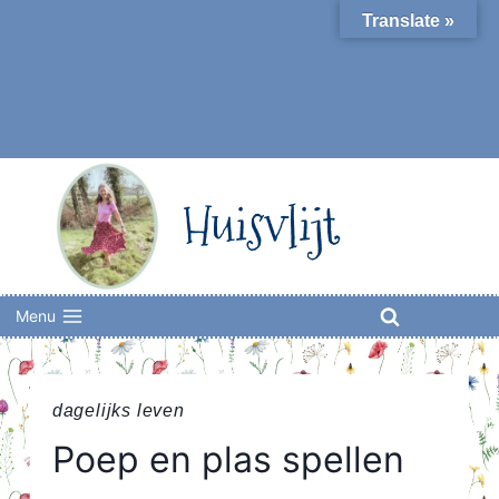
Skip
Translate »
to
content
Huisvlijt
Menu
dagelijks leven
Poep en plas spellen