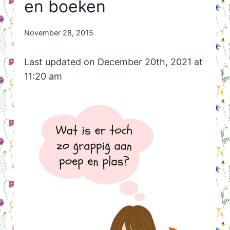
en boeken
By
November 28, 2015
Nicole
Orriëns
Last updated on December 20th, 2021 at
11:20 am