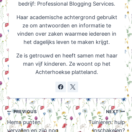
bedrijf: Professional Blogging Services.
Haar academische achtergrond gebruikt
ze om antwoorden en informatie te
vinden over zaken waarmee iedereen in
het dagelijks leven te maken krijgt.
Ze is getrouwd en heeft samen met haar
man vijf kinderen. Ze woont op het
Achterhoekse platteland.
Post
PREVIOUS
NEXT
navigation
Hema punten
Tuinieren: hulp
vervallen en zijn nog
inschakelen?