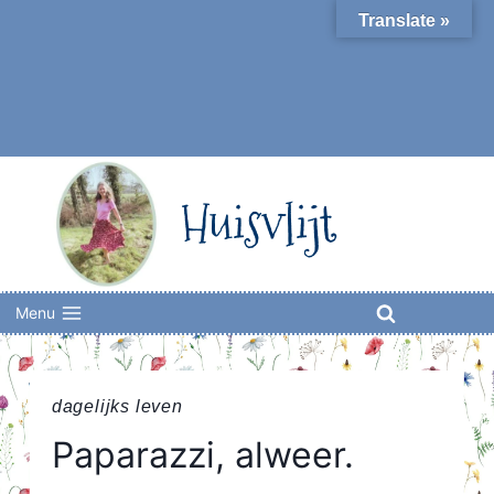
Skip
Translate »
to
content
Huisvlijt
Menu
dagelijks leven
Paparazzi, alweer.