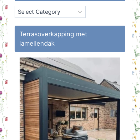
Onderwerpen
op
Huisvlijt
Terrasoverkapping met
lamellendak