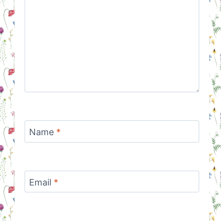
Name
*
Email
*