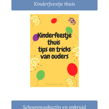
Kinderfeestje thuis
Schoonmaakazijn en onkruid