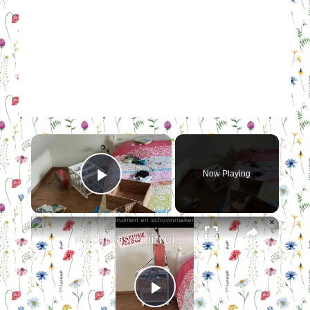
×
Now Playing
Play Video
×
Nachtkasje uitruimen en schoonmaken
Play