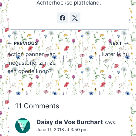
Achterhoekse platteland.
Post
PREVIOUS
NEXT
navigation
Action pannen van
Later is nu
megastone: zijn ze
een goede koop?
11 Comments
Daisy de Vos Burchart
says:
June 11, 2018 at 3:50 pm