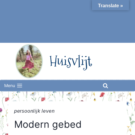
Skip
Translate »
to
content
Huisvlijt
Menu
persoonlijk leven
Modern gebed