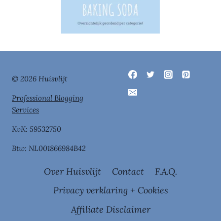
© 2026 Huisvlijt
Professional Blogging
Services
KvK: 59532750
Btw: NL001866984B42
Over Huisvlijt
Contact
F.A.Q.
Privacy verklaring + Cookies
Affiliate Disclaimer