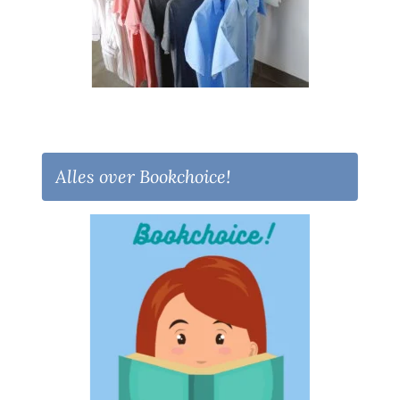
Alles over Bookchoice!