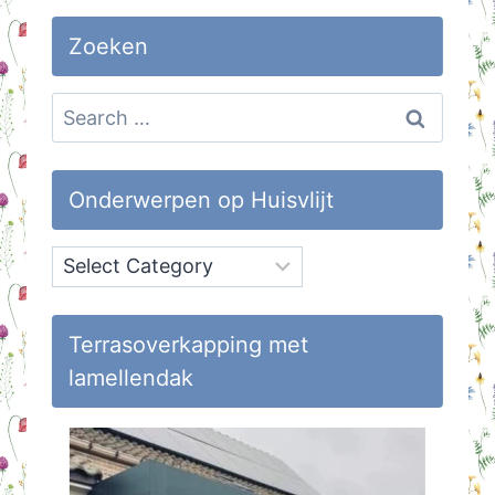
Zoeken
Search
for:
Onderwerpen op Huisvlijt
Onderwerpen
op
Huisvlijt
Terrasoverkapping met
lamellendak