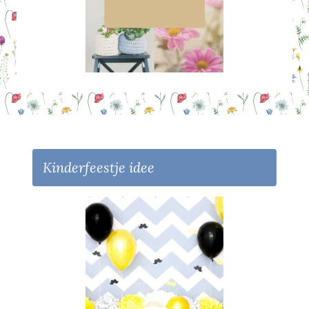
Kinderfeestje idee