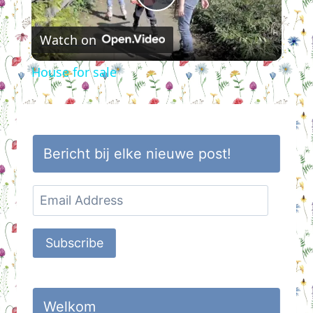
Play
Watch on
Video
House for sale
Bericht bij elke nieuwe post!
Email
Address
Subscribe
Welkom