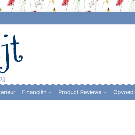
jt
log
terieur
Financiën
Product Reviews
Opvoed