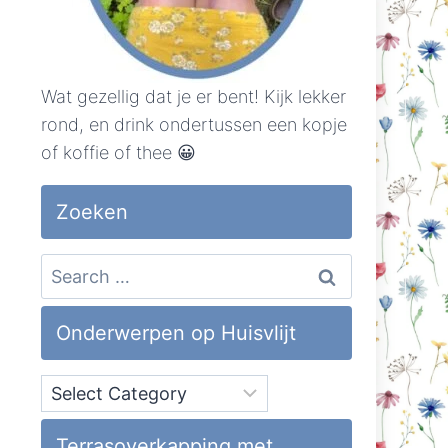
Wat gezellig dat je er bent! Kijk lekker
rond, en drink ondertussen een kopje
of koffie of thee 😀
Zoeken
Search
for:
Onderwerpen op Huisvlijt
Onderwerpen
op
Huisvlijt
Terrasoverkapping met