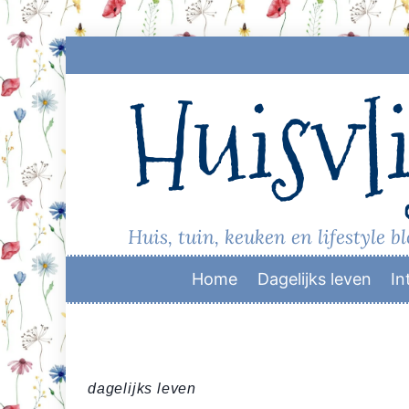
Skip
to
Huisvli
content
Huis, tuin, keuken en lifestyle b
Home
Dagelijks leven
In
dagelijks leven