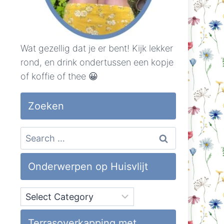
Wat gezellig dat je er bent! Kijk lekker
rond, en drink ondertussen een kopje
of koffie of thee 😀
Zoeken
Search
for:
Onderwerpen op Huisvlijt
Onderwerpen
op
Huisvlijt
Terrasoverkapping met