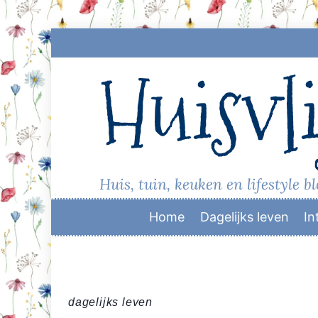
Skip
to
Huisvli
content
Huis, tuin, keuken en lifestyle b
Home
Dagelijks leven
In
dagelijks leven