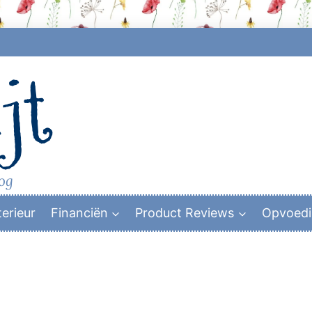
jt
log
terieur
Financiën
Product Reviews
Opvoed