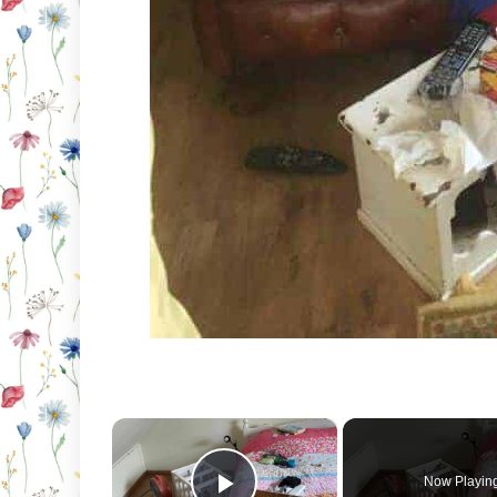
×
Now Playin