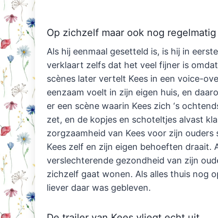
Op zichzelf maar ook nog regelmatig 
Als hij eenmaal gesetteld is, is hij in eerst
verklaart zelfs dat het veel fijner is omda
scènes later vertelt Kees in een voice-ov
eenzaam voelt in zijn eigen huis, en daaro
er een scène waarin Kees zich ‘s ochtends
zet, en de kopjes en schoteltjes alvast kla
zorgzaamheid van Kees voor zijn ouders s
Kees zelf en zijn eigen behoeften draait. A
verslechterende gezondheid van zijn oude
zichzelf gaat wonen. Als alles thuis nog op
liever daar was gebleven.
De trailer van Kees vliegt echt uit