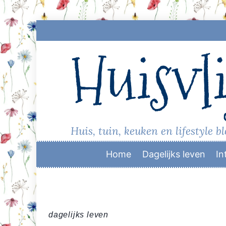
Skip
to
Huisvli
content
Huis, tuin, keuken en lifestyle b
Home
Dagelijks leven
In
dagelijks leven