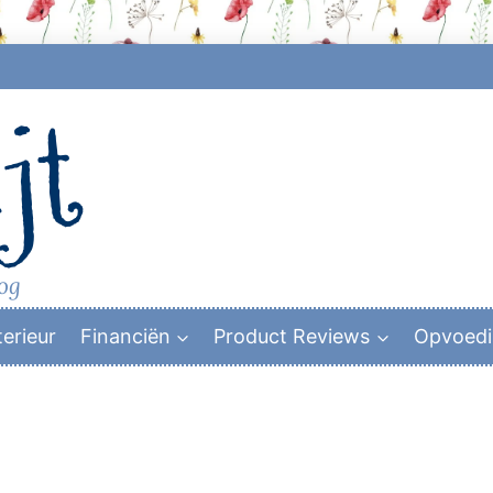
jt
log
terieur
Financiën
Product Reviews
Opvoed