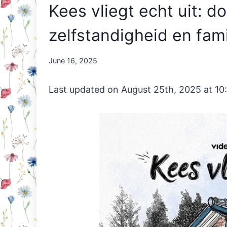
Kees vliegt echt uit: d
zelfstandigheid en fami
By
June 16, 2025
Nicole
Orriëns
Last updated on August 25th, 2025 at 10