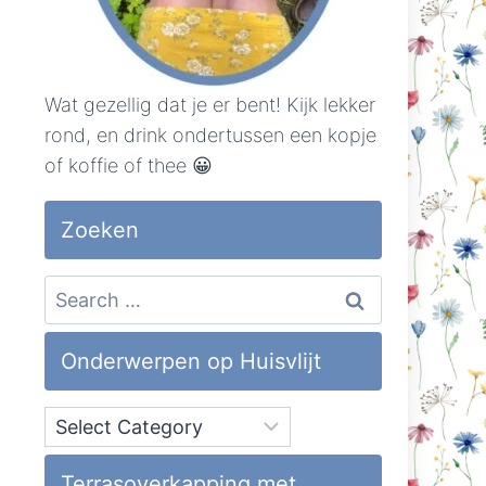
Wat gezellig dat je er bent! Kijk lekker
rond, en drink ondertussen een kopje
of koffie of thee 😀
Zoeken
Search
for:
Onderwerpen op Huisvlijt
Onderwerpen
op
Huisvlijt
Terrasoverkapping met