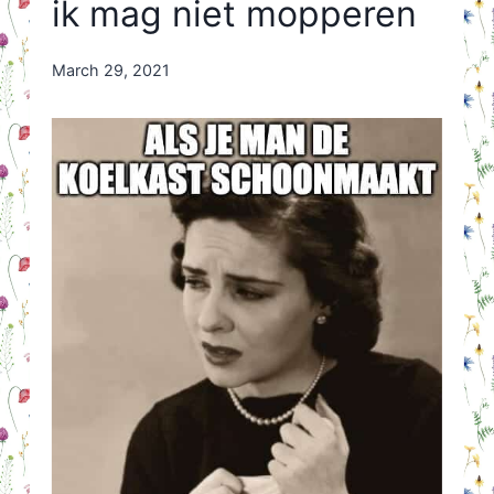
ik mag niet mopperen
By
March 29, 2021
Nicole
Orriëns