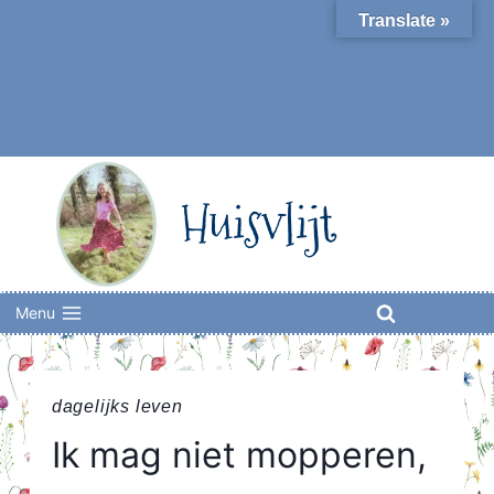
Skip
Translate »
to
content
Huisvlijt
Menu
dagelijks leven
Ik mag niet mopperen,