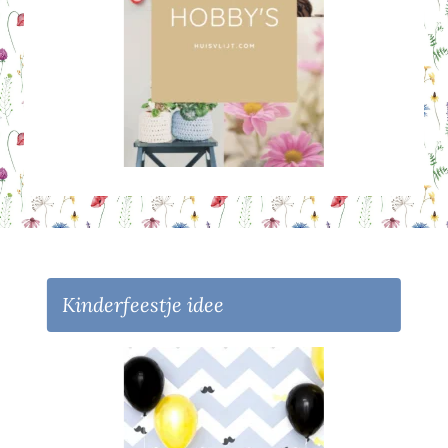
Kinderfeestje idee