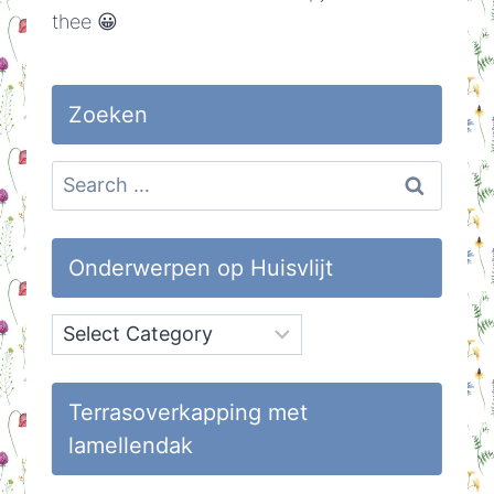
thee 😀
Zoeken
Search
for:
Onderwerpen op Huisvlijt
Onderwerpen
op
Huisvlijt
Terrasoverkapping met
lamellendak