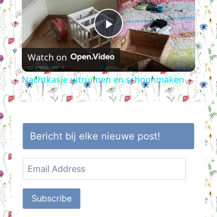
Play
Watch on
Video
Nachtkasje uitruimen en schoonmaken
Bericht bij elke nieuwe post!
Email
Address
Subscribe