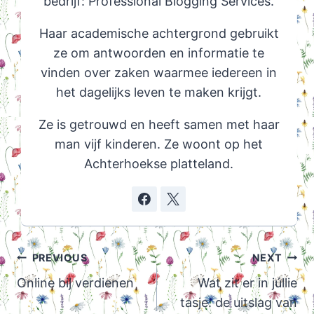
bedrijf: Professional Blogging Services.
Haar academische achtergrond gebruikt
ze om antwoorden en informatie te
vinden over zaken waarmee iedereen in
het dagelijks leven te maken krijgt.
Ze is getrouwd en heeft samen met haar
man vijf kinderen. Ze woont op het
Achterhoekse platteland.
Post
PREVIOUS
NEXT
navigation
Online bij verdienen
Wat zit er in júllie
tasje: de uitslag van