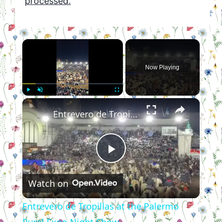
processed.
×
Now Playing
×
Play
Unmute
Fullscreen
Entrevero de Tropillas at the Palermo Rural Expo Night Show
Play
Watch on
Video
Entrevero de Tropillas at the Palermo
Rural Expo Night Show