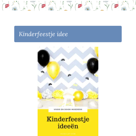
Kinderfeestje idee