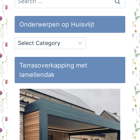
for:
Onderwerpen op Huisvlijt
Onderwerpen
op
Huisvlijt
Terrasoverkapping met
lamellendak