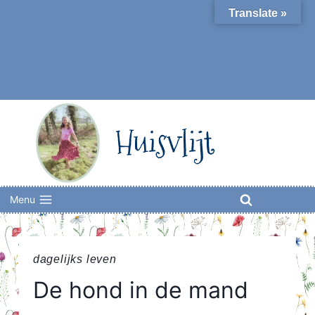
Skip
Translate »
to
content
Huisvlijt
Menu
dagelijks leven
De hond in de mand