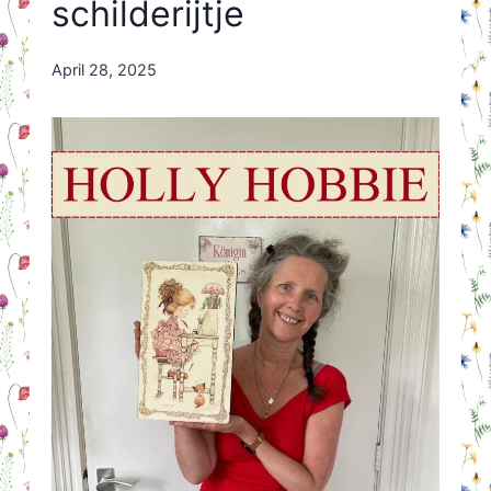
schilderijtje
By
April 28, 2025
Nicole
Orriëns