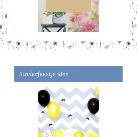
Kinderfeestje idee