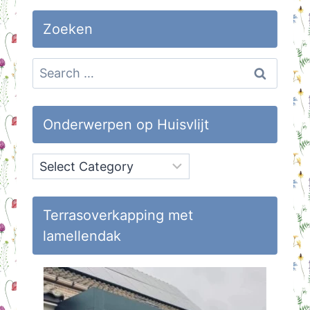
Zoeken
Search
for:
Onderwerpen op Huisvlijt
Onderwerpen
op
Huisvlijt
Terrasoverkapping met
lamellendak