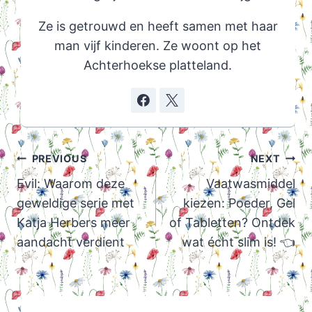
Ze is getrouwd en heeft samen met haar
man vijf kinderen. Ze woont op het
Achterhoekse platteland.
Post
PREVIOUS
NEXT
navigation
Evil: Waarom deze
Vaatwasmiddel
geweldige serie met
kiezen: Poeder, Gel
Katja Herbers meer
of Tabletten? Ontdek
aandacht verdient
wat écht slim is! 👈