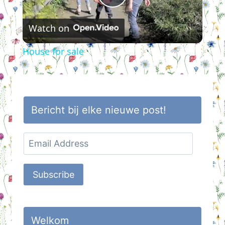
Play
Watch on
Video
House for sale
Bericht bij elke nieuwe post!
Email
Address
Subscribe
Welkom