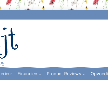
jt
log
terieur
Financiën
Product Reviews
Opvoed