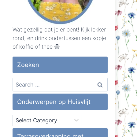
Wat gezellig dat je er bent! Kijk lekker
rond, en drink ondertussen een kopje
of koffie of thee 😀
Zoeken
Search
for:
Onderwerpen op Huisvlijt
Onderwerpen
op
Huisvlijt
Terrasoverkapping met