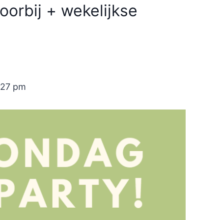
oorbij + wekelijkse
:27 pm