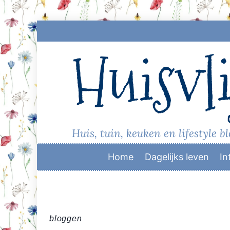
Skip
to
Huisvli
content
Huis, tuin, keuken en lifestyle b
Home
Dagelijks leven
In
bloggen