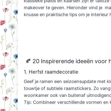
klassieke plaids en kaarsen zijn er tallo
makeover te geven. Hieronder vind je maar
knusse en praktische tips om je interieur
🍂 20 Inspirerende ideeën voor
1. Herfst raamdecoratie
Geef je ramen een seizoensupdate met kl
touwtje of subtiele raamstickers. Zo vang
woonkamer ook van buitenaf uitnodigend
Tip: Combineer verschillende vormen en k