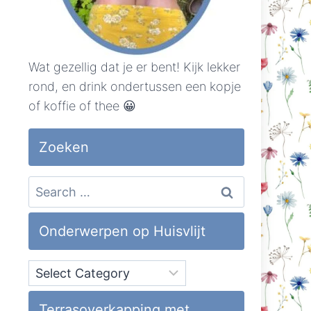
Wat gezellig dat je er bent! Kijk lekker
rond, en drink ondertussen een kopje
of koffie of thee 😀
Zoeken
Search
for:
Onderwerpen op Huisvlijt
Onderwerpen
op
Huisvlijt
Terrasoverkapping met