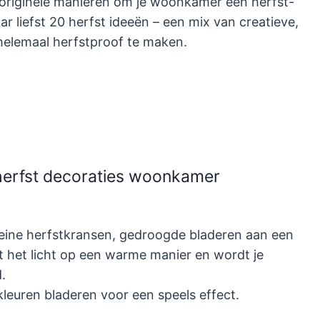
ze originele manieren om je woonkamer een herfst-
 liefst 20 herfst ideeën – een mix van creatieve,
 helemaal herfstproof te maken.
 herfst decoraties woonkamer
eine herfstkransen, gedroogde bladeren aan een
t het licht op een warme manier en wordt je
.
leuren bladeren voor een speels effect.