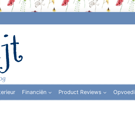
jt
log
terieur
Financiën
Product Reviews
Opvoed