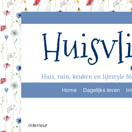
Skip
to
Huisvli
content
Huis, tuin, keuken en lifestyle b
Home
Dagelijks leven
In
interieur