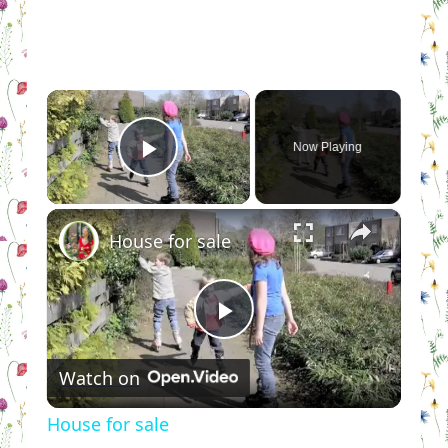
×
Now Playing
Play Video
×
House for sale
Play
Watch on
Video
House for sale