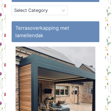
Onderwerpen
op
Huisvlijt
Terrasoverkapping met
lamellendak