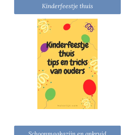
Kinderfeestje thuis
Schoonmaakazijn en onkruid