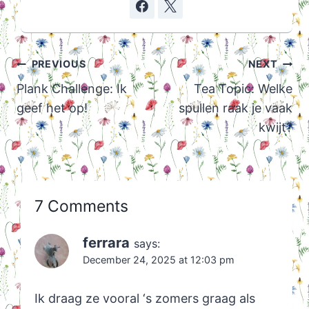
Post
PREVIOUS
NEXT
navigation
Plank Challenge: Ik
Tea Topic: Welke
geef het op!
spullen raak je vaak
kwijt?
7 Comments
ferrara
says:
December 24, 2025 at 12:03 pm
Ik draag ze vooral ‘s zomers graag als