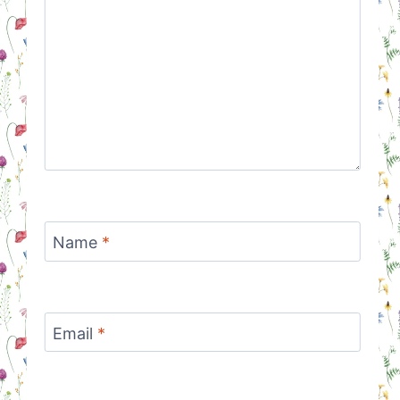
Name
*
Email
*