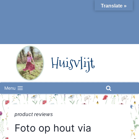
Skip
Translate »
to
content
Huisvlijt
Menu
product reviews
Foto op hout via