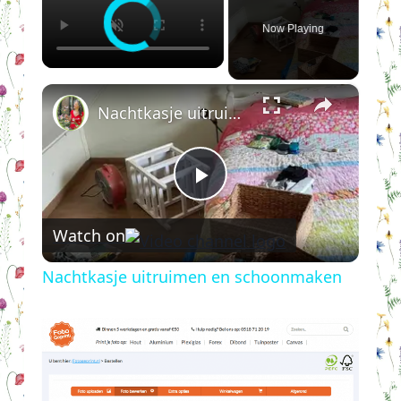
Now Playing
×
Nachtkasje uitruimen en schoonmaken
Play
Watch on
Video
Nachtkasje uitruimen en schoonmaken