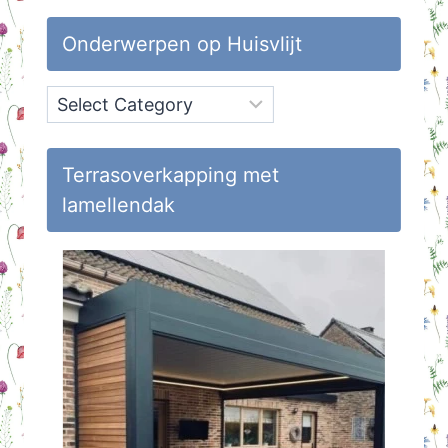
Onderwerpen op Huisvlijt
Onderwerpen
op
Huisvlijt
Terrasoverkapping met
lamellendak