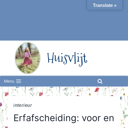
Skip
Translate »
to
content
Huisvlijt
Menu
interieur
Erfafscheiding: voor en