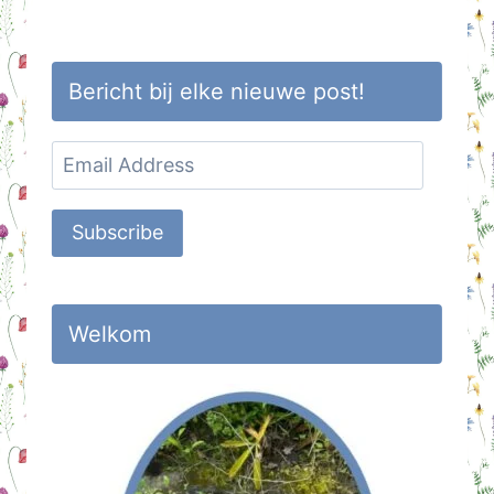
Bericht bij elke nieuwe post!
Email
Address
Subscribe
Welkom