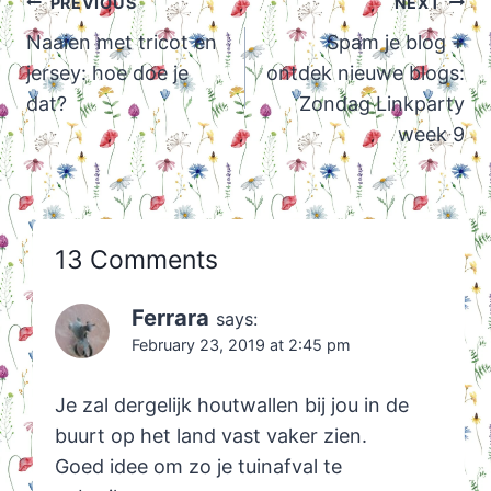
Post
PREVIOUS
NEXT
navigation
Naaien met tricot en
Spam je blog +
jersey: hoe doe je
ontdek nieuwe blogs:
dat?
Zondag Linkparty
week 9
13 Comments
Ferrara
says:
February 23, 2019 at 2:45 pm
Je zal dergelijk houtwallen bij jou in de
buurt op het land vast vaker zien.
Goed idee om zo je tuinafval te