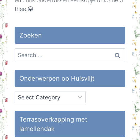
en drink ondertussen een kopje of koffie of
thee 😀
Zoeken
Search
for:
Onderwerpen op Huisvlijt
Onderwerpen
op
Huisvlijt
Terrasoverkapping met
lamellendak