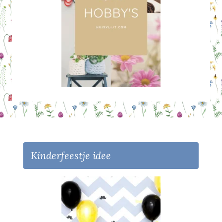
Kinderfeestje idee