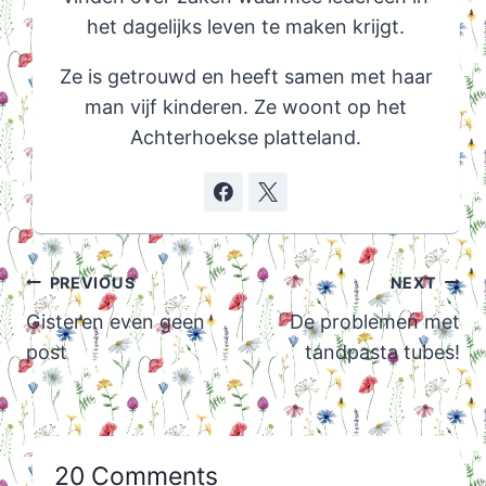
het dagelijks leven te maken krijgt.
Ze is getrouwd en heeft samen met haar
man vijf kinderen. Ze woont op het
Achterhoekse platteland.
Post
PREVIOUS
NEXT
navigation
Gisteren even geen
De problemen met
post
tandpasta tubes!
20 Comments