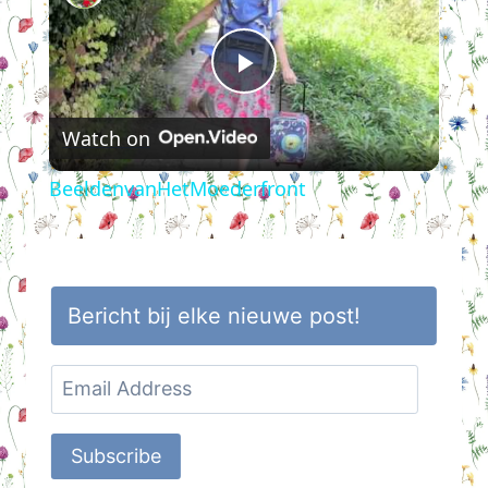
Play
Watch on
Video
BeeldenvanHetMoederfront
Bericht bij elke nieuwe post!
Email
Address
Subscribe