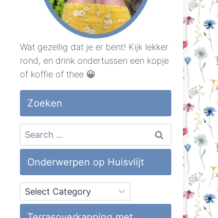
Wat gezellig dat je er bent! Kijk lekker
rond, en drink ondertussen een kopje
of koffie of thee 😀
Zoeken
Search
for:
Onderwerpen op Huisvlijt
Onderwerpen
op
Huisvlijt
Terrasoverkapping met