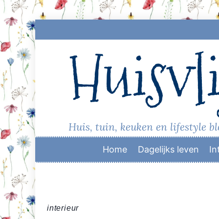
Skip
to
Huisvli
content
Huis, tuin, keuken en lifestyle b
Home
Dagelijks leven
In
interieur