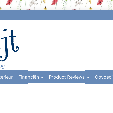
jt
log
terieur
Financiën
Product Reviews
Opvoed