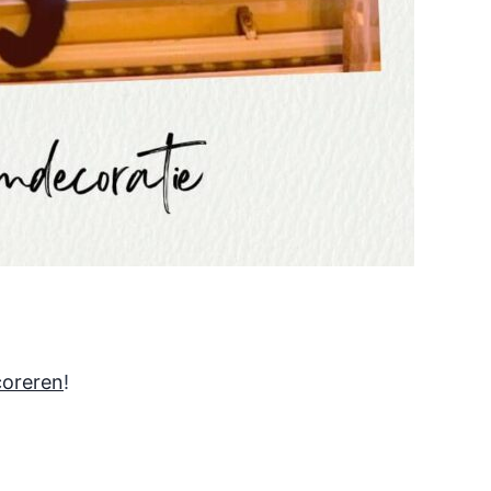
coreren
!