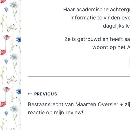
Haar academische achterg
informatie te vinden ov
dagelijks l
Ze is getrouwd en heeft s
woont op het A
Post
PREVIOUS
navigation
Bestaansrecht van Maarten Oversier + zi
reactie op mijn review!