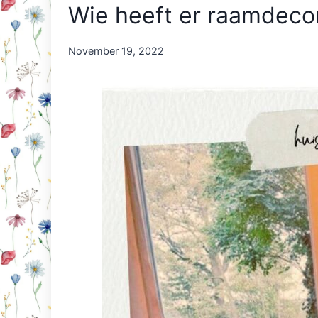
Wie heeft er raamdecor
By
November 19, 2022
Nicole
Orriëns